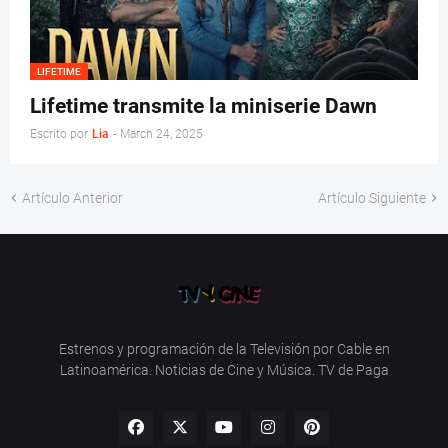
LIFETIME
Lifetime transmite la miniserie Dawn
Escrito por
Lia
-
March 24, 2025
Artículo Anterior
Artículo Siguiente
Estrenos y programación de la Televisión por Cable en
Latinoamérica. Noticias de Cine y Música. TV de Paga