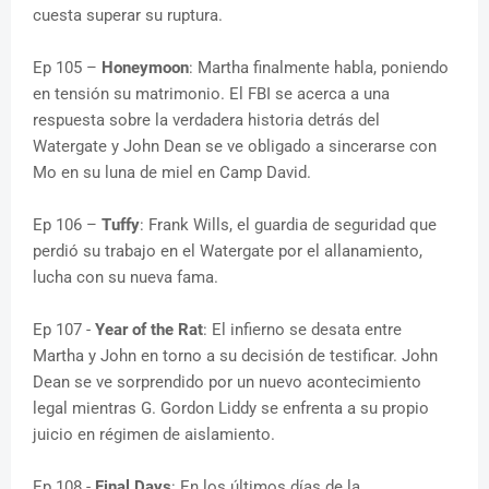
cuesta superar su ruptura.
Ep 105 –
Honeymoon
: Martha finalmente habla, poniendo
en tensión su matrimonio. El FBI se acerca a una
respuesta sobre la verdadera historia detrás del
Watergate y John Dean se ve obligado a sincerarse con
Mo en su luna de miel en Camp David.
Ep 106 –
Tuffy
: Frank Wills, el guardia de seguridad que
perdió su trabajo en el Watergate por el allanamiento,
lucha con su nueva fama.
Ep 107 -
Year of the Rat
: El infierno se desata entre
Martha y John en torno a su decisión de testificar. John
Dean se ve sorprendido por un nuevo acontecimiento
legal mientras G. Gordon Liddy se enfrenta a su propio
juicio en régimen de aislamiento.
Ep 108 -
Final Days
: En los últimos días de la