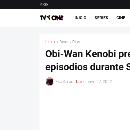
Inicio
INICIO
SERIES
CINE
Inicio
Disney Plus
Obi-Wan Kenobi pr
episodios durante 
Escrito por
Lia
-
mayo 27, 2022