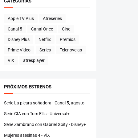
CATEGORÍAS
Apple TV Plus
Atreseries
Canal 5
Canal Once
Cine
Disney Plus
Netflix
Premios
Prime Video
Series
Telenovelas
ViX
atresplayer
PRÓXIMOS ESTRENOS
Serie La picara soñadora - Canal 5, agosto
Serie CIA con Tom Ellis - Universal+
Serie Zambrano con Gabriel Goity - Disney+
Mujeres asesinas 4 - ViX