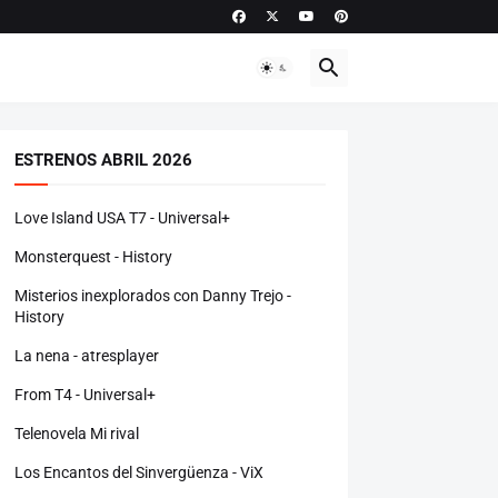
ESTRENOS ABRIL 2026
Love Island USA T7 - Universal+
Monsterquest - History
Misterios inexplorados con Danny Trejo -
History
La nena - atresplayer
From T4 - Universal+
Telenovela Mi rival
Los Encantos del Sinvergüenza - ViX