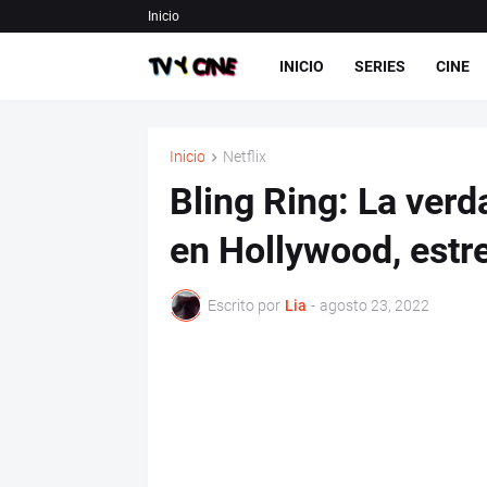
Inicio
INICIO
SERIES
CINE
Inicio
Netflix
Bling Ring: La verd
en Hollywood, estre
Escrito por
Lia
-
agosto 23, 2022