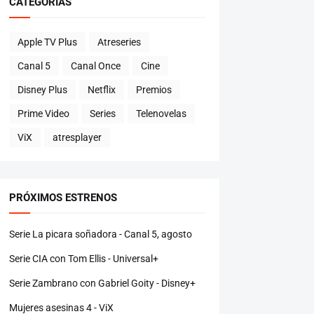
CATEGORÍAS
Apple TV Plus
Atreseries
Canal 5
Canal Once
Cine
Disney Plus
Netflix
Premios
Prime Video
Series
Telenovelas
ViX
atresplayer
PRÓXIMOS ESTRENOS
Serie La picara soñadora - Canal 5, agosto
Serie CIA con Tom Ellis - Universal+
Serie Zambrano con Gabriel Goity - Disney+
Mujeres asesinas 4 - ViX