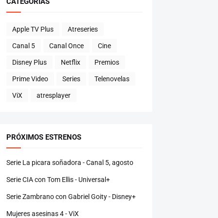
CATEGORÍAS
Apple TV Plus
Atreseries
Canal 5
Canal Once
Cine
Disney Plus
Netflix
Premios
Prime Video
Series
Telenovelas
ViX
atresplayer
PRÓXIMOS ESTRENOS
Serie La picara soñadora - Canal 5, agosto
Serie CIA con Tom Ellis - Universal+
Serie Zambrano con Gabriel Goity - Disney+
Mujeres asesinas 4 - ViX