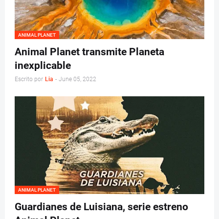
ANIMAL PLANET
Animal Planet transmite Planeta
inexplicable
Escrito por
Lia
-
June 05, 2022
ANIMAL PLANET
Guardianes de Luisiana, serie estreno